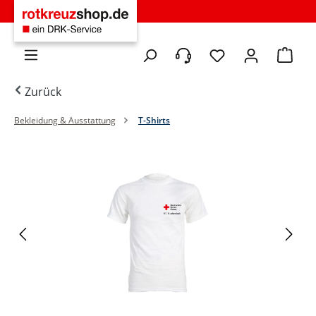
Zum Hauptinhalt springen
Du hast 0 Produkte 
Warenko
Zurück
Bekleidung & Ausstattung
T-Shirts
Bildergalerie überspringen