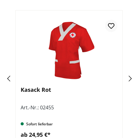
Kasack Rot
P
Art.-Nr.: 02455
Ar
Sofort lieferbar
ab 24,95 €*
a