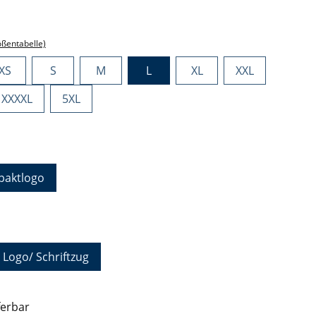
ählen
ößentabelle)
XS
S
M
L
XL
XXL
XXXXL
5XL
hlen
aktlogo
auswählen
 Logo/ Schriftzug
ferbar