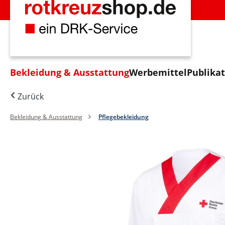
m Hauptinhalt springen
Zur Suche springen
Zur Hauptnavigation springen
Bekleidung & Ausstattung
Werbemittel
Publika
Zurück
Bekleidung & Ausstattung
Pflegebekleidung
Bildergalerie überspringen