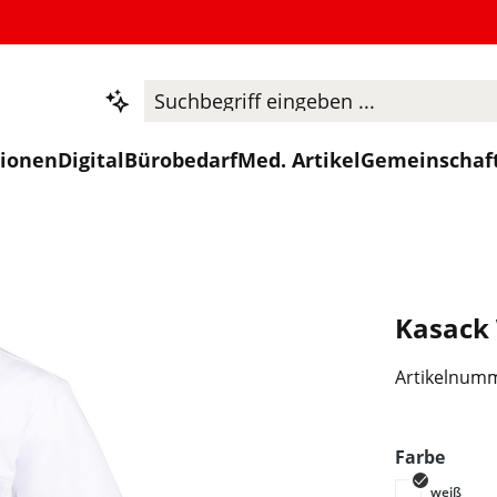
tionen
Digital
Bürobedarf
Med. Artikel
Gemeinschaf
Kasack
Artikelnum
ausw
Farbe
weiß