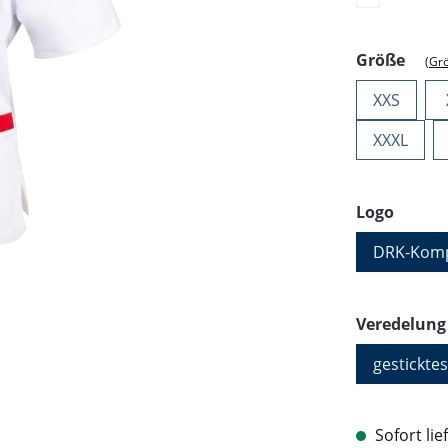
ausw
Größe
(Gr
XXS
XXXL
auswä
Logo
DRK-Komp
Veredelung
gesticktes
Sofort lie