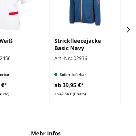
 Weiß
Strickfleecejacke
P
Basic Navy
02456
Art.-Nr.: 02936
Ar
ferbar
Sofort lieferbar
 €*
ab 39,95 €*
a
rutto)
ab 47,54 € (Brutto)
ab 
Mehr Infos