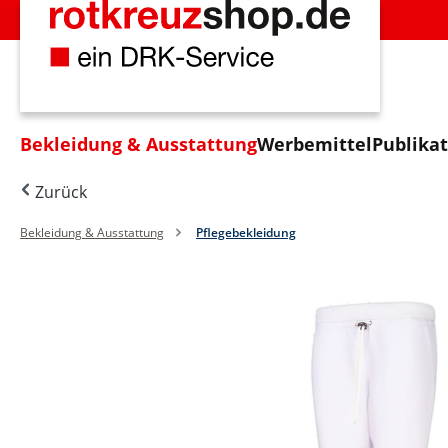
m Hauptinhalt springen
Zur Suche springen
Zur Hauptnavigation springen
Bekleidung & Ausstattung
Werbemittel
Publika
Zurück
Bekleidung & Ausstattung
Pflegebekleidung
Bildergalerie überspringen