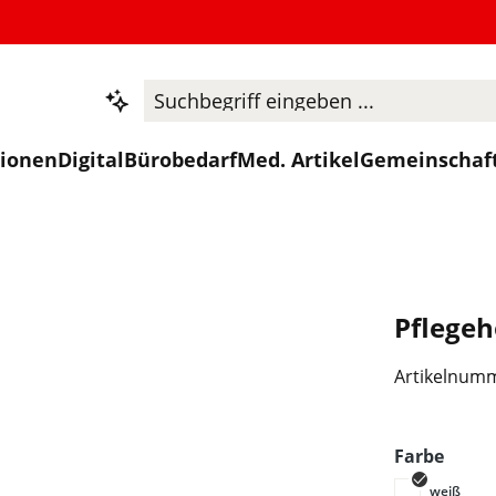
tionen
Digital
Bürobedarf
Med. Artikel
Gemeinschaf
Pflege
Artikelnum
ausw
Farbe
weiß