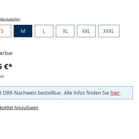
ählen
ößentabelle)
S
M
L
XL
XXL
XXXL
ferbar
5 €*
to)
t DRK-Nachweis bestellbar. Alle Infos finden Sie
hier
.
zettel hinzufügen