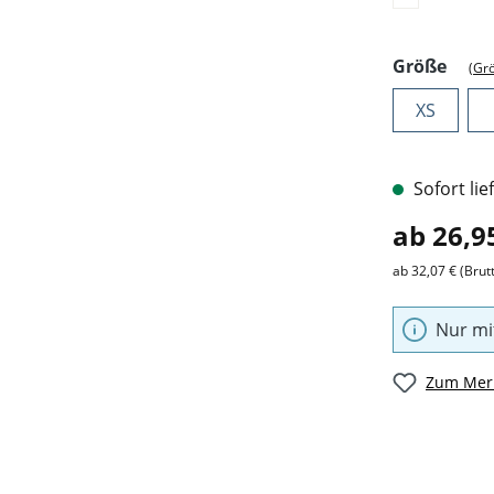
ausw
Größe
(Gr
XS
Sofort lie
ab 26,9
ab 32,07 € (Brut
Nur mi
Zum Merk