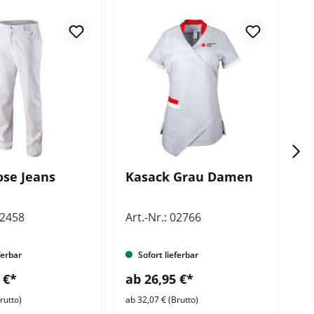
ose Jeans
Kasack Grau Damen
P
02458
Art.-Nr.: 02766
Ar
ferbar
Sofort lieferbar
 €*
ab 26,95 €*
a
rutto)
ab 32,07 € (Brutto)
ab 