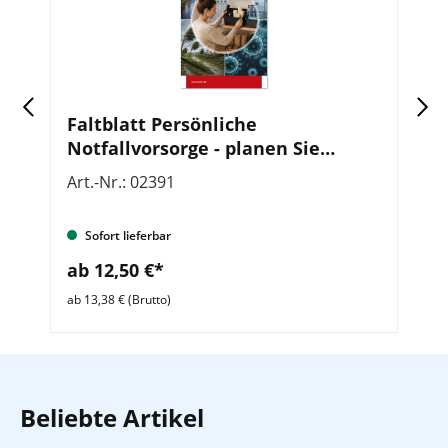
Faltblatt Persönliche
H
Notfallvorsorge - planen Sie
M
rechtzeitig voraus, VE = 50 Stück
Art.-Nr.: 02391
Ar
Sofort lieferbar
ab 12,50 €*
a
ab 13,38 € (Brutto)
ab 
Beliebte Artikel