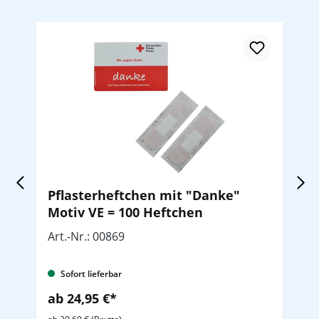
Pflasterheftchen mit "Danke"
O
Motiv VE = 100 Heftchen
Art.-Nr.: 00869
Ar
Sofort lieferbar
ab 24,95 €*
a