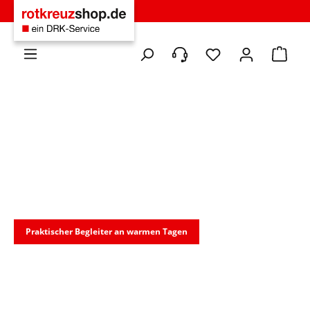
Zum Hauptinhalt springen
Du hast 0 Produkte 
Warenko
Praktischer Begleiter an warmen Tagen