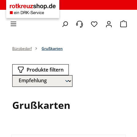
Zum Hauptinhalt springen
Du hast 0 Produkte 
Warenko
Bürobedarf
Grußkarten
Produkte filtern
Grußkarten