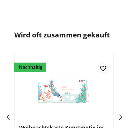
Wird oft zusammen gekauft
Nachhaltig
Weihnachtskarte Kunstmotiv im
K