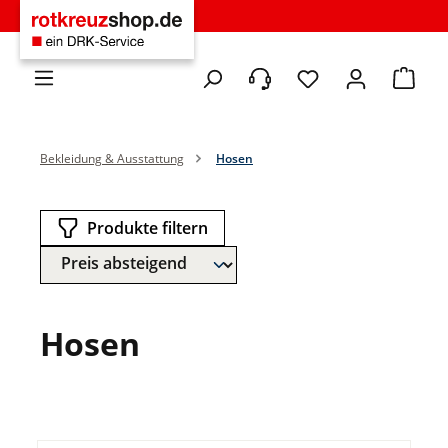
Zum Hauptinhalt springen
Du hast 0 Produkte 
Warenko
Bekleidung & Ausstattung
Hosen
Produkte filtern
Hosen