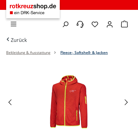
Zum Hauptinhalt springen
Du hast 0 Produkte 
Warenko
Zurück
Bekleidung & Ausstattung
Fleece-, Softshell- & Jacken
Bildergalerie überspringen