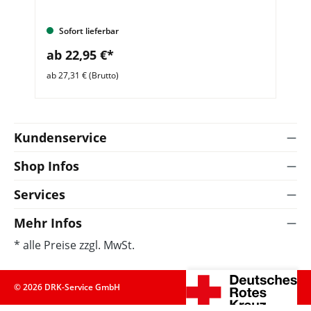
Sofort lieferbar
ab 22,95 €*
a
ab 27,31 € (Brutto)
ab 
Kundenservice
Shop Infos
Services
Mehr Infos
* alle Preise zzgl. MwSt.
© 2026 DRK-Service GmbH