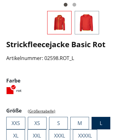
Strickfleecejacke Basic Rot
Artikelnummer:
02598.ROT_L
auswählen
Farbe
rot
auswählen
Größe
(Größentabelle)
XXS
XS
S
M
L
XL
XXL
XXXL
XXXXL