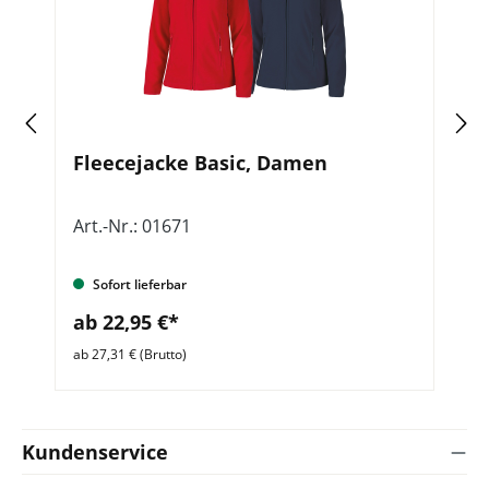
Fleecejacke Basic, Damen
F
Z
Art.-Nr.: 01671
Ar
Sofort lieferbar
ab 22,95 €*
a
ab 27,31 € (Brutto)
ab 
Kundenservice