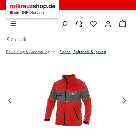
Zum Hauptinhalt springen
Du hast 0 Produkte 
Warenko
Zurück
Bekleidung & Ausstattung
Fleece-, Softshell- & Jacken
Bildergalerie überspringen