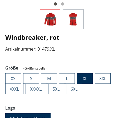
Windbreaker, rot
Artikelnummer:
01479.XL
auswählen
Größe
(Größentabelle)
XS
S
M
L
XL
XXL
XXXL
XXXXL
5XL
6XL
auswählen
Logo