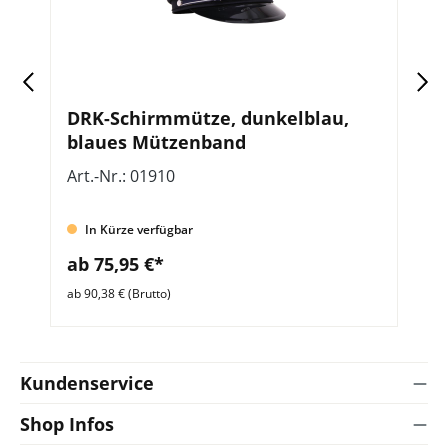
,
DRK-Schirmmütze, dunkelblau,
O
blaues Mützenband
A
K
Art.-Nr.: 01910
Ar
In Kürze verfügbar
ab 75,95 €*
a
ab 90,38 € (Brutto)
ab 
Kundenservice
Shop Infos