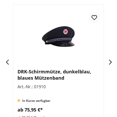
DRK-Schirmmütze, dunkelblau,
B
blaues Mützenband
Art.-Nr.: 01910
Ar
In Kürze verfügbar
ab 75,95 €*
a