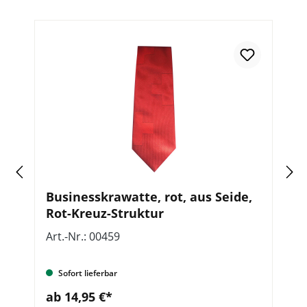
Businesskrawatte, rot, aus Seide,
D
Rot-Kreuz-Struktur
Art.-Nr.: 00459
Ar
Sofort lieferbar
ab 14,95 €*
a