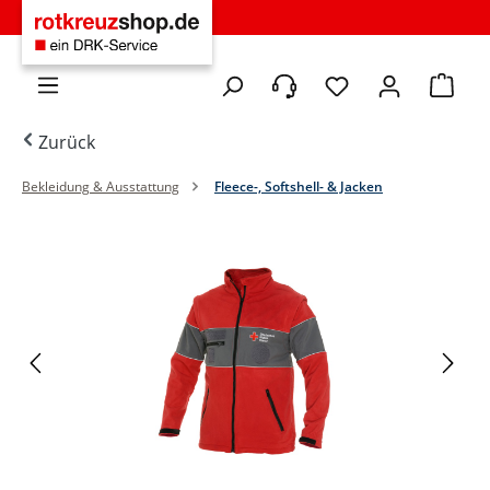
Zum Hauptinhalt springen
Du hast 0 Produkte 
Warenko
Zurück
Bekleidung & Ausstattung
Fleece-, Softshell- & Jacken
Bildergalerie überspringen