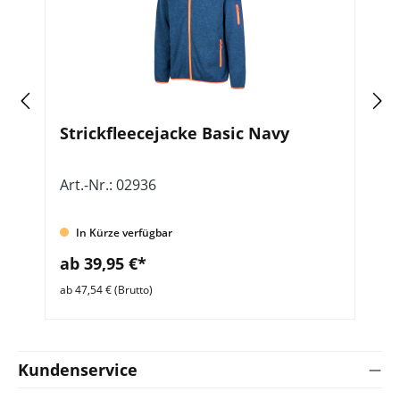
go
Strickfleecejacke Basic Navy
S
L
Art.-Nr.: 02936
Ar
In Kürze verfügbar
ab 39,95 €*
a
ab 47,54 € (Brutto)
ab 
Kundenservice