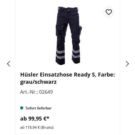
Re
K-
Hüsler Einsatzhose Ready S, Farbe:
E
grau/schwarz
K
Art.-Nr.: 02649
Ar
Sofort lieferbar
ab 99,95 €*
a
ab 118,94 € (Brutto)
ab 