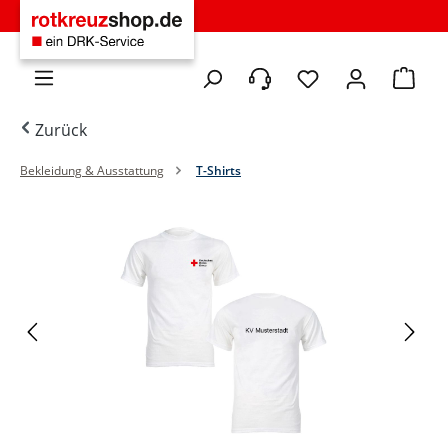
Zum Hauptinhalt springen
Du hast 0 Produkte 
Warenko
Zurück
Bekleidung & Ausstattung
T-Shirts
Bildergalerie überspringen