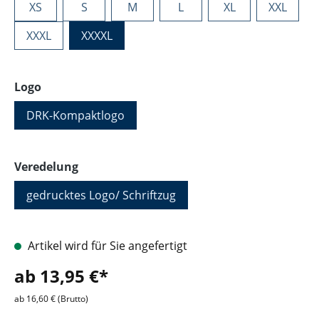
XS
S
M
L
XL
XXL
XXXL
XXXXL
auswählen
Logo
DRK-Kompaktlogo
auswählen
Veredelung
gedrucktes Logo/ Schriftzug
Artikel wird für Sie angefertigt
ab 13,95 €*
ab 16,60 € (Brutto)