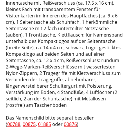
Innentasche mit Reißverschluss (ca. 17,5 x 16 cm),
kleines Fach mit transparentem Fenster für
Visitenkarten im Inneren des Hauptfaches (ca. 9 x 6
cm), 1 Seitentasche als Schuhfach, 1 herkömmliche
Seitentasche mit 2-fach unterteilter Netztasche
(außen), 1 Fronttasche, Klettflausch: für Namensband
unterhalb des Kompaktlogos auf der Seitentasche
(breite Seite), ca. 14 x 4 cm, schwarz, Logo: gesticktes
Kompaktlogo auf beiden Seiten und auf einer
Seitentasche, ca. 12 x 4 cm, Reißverschluss: rundum
2-Wege-Marken-Reißverschlüsse mit wasserfesten
Nylon-Zippern, 2 Tragegriffe mit Klettverschluss zum
Verbinden der Tragegriffe, abnehmbarer,
längenverstellbarer Schultergurt mit Polsterung,
Verstärkung im Boden, 4 Standfüße, 4 Luftlöcher (2
seitlich, 2 an der Schuhtasche) mit Metallösen
(rostfrei) am Taschenboden
Das Namenschild bitte separat bestellen
(
00788
,
00875
,
01885
oder
00876
)