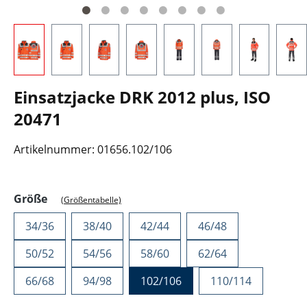
Einsatzjacke DRK 2012 plus, ISO
20471
Artikelnummer:
01656.102/106
auswählen
Größe
(Größentabelle)
34/36
38/40
42/44
46/48
50/52
54/56
58/60
62/64
66/68
94/98
102/106
110/114