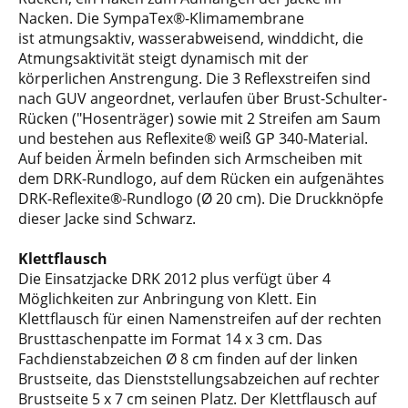
Nacken. Die SympaTex®-Klimamembrane
ist atmungsaktiv, wasserabweisend, winddicht, die
Atmungsaktivität steigt dynamisch mit der
körperlichen Anstrengung. Die 3 Reflexstreifen sind
nach GUV angeordnet, verlaufen über Brust-Schulter-
Rücken ("Hosenträger) sowie mit 2 Streifen am Saum
und bestehen aus Reflexite® weiß GP 340-Material.
Auf beiden Ärmeln befinden sich Armscheiben mit
dem DRK-Rundlogo, auf dem Rücken ein aufgenähtes
DRK-Reflexite®-Rundlogo (Ø 20 cm). Die Druckknöpfe
dieser Jacke sind Schwarz.
Klettflausch
Die Einsatzjacke DRK 2012 plus verfügt über 4
Möglichkeiten zur Anbringung von Klett. Ein
Klettflausch für einen Namenstreifen auf der rechten
Brusttaschenpatte im Format 14 x 3 cm. Das
Fachdienstabzeichen Ø 8 cm finden auf der linken
Brustseite, das Dienststellungsabzeichen auf rechter
Brustseite 5 x 7 cm seinen Platz. Der Klettflausch auf