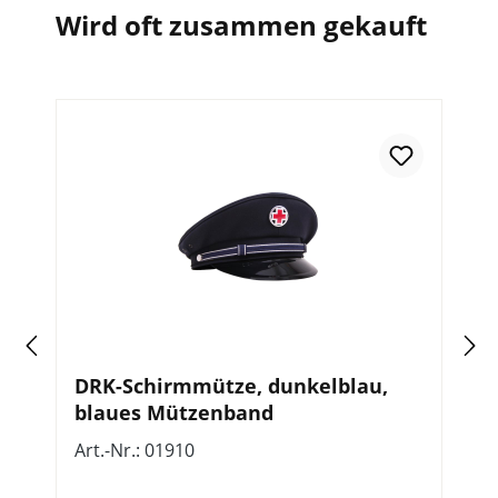
Wird oft zusammen gekauft
ür
DRK-Schirmmütze, dunkelblau,
D
blaues Mützenband
g
Art.-Nr.: 01910
Ar