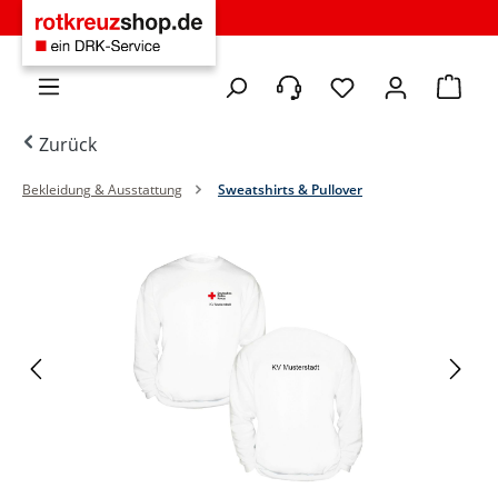
Zum Hauptinhalt springen
Du hast 0 Produkte 
Warenko
Zurück
Bekleidung & Ausstattung
Sweatshirts & Pullover
Bildergalerie überspringen