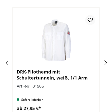
DRK-Pilothemd mit
D
Schultertunneln, weiß, 1/1 Arm
Art.-Nr.: 01906
Ar
Sofort lieferbar
ab 27,95 €*
a