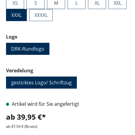
XS
S
M
L
XL
XXL
XXXL
XXXXL
auswählen
Logo
DRK-Rundlogo
auswählen
Veredelung
gesticktes Logo/ Schriftzug
Artikel wird für Sie angefertigt
ab 39,95 €*
ab 47,54 € (Brutto)