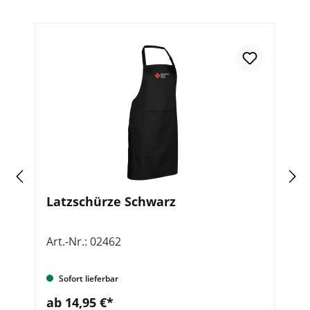
Latzschürze Schwarz
K
Art.-Nr.: 02462
Ar
Sofort lieferbar
ab 14,95 €*
a