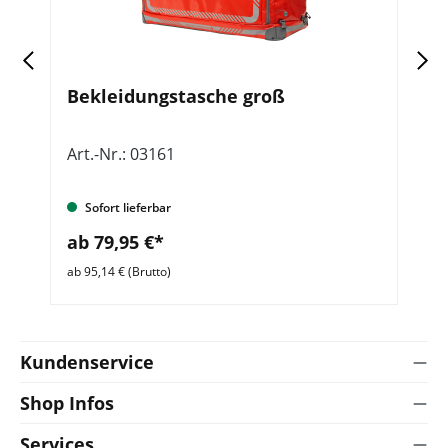
d
Bekleidungstasche groß
P
u
Art.-Nr.: 03161
Ar
Sofort lieferbar
ab 79,95 €*
a
ab 95,14 € (Brutto)
ab 
Kundenservice
Shop Infos
Services