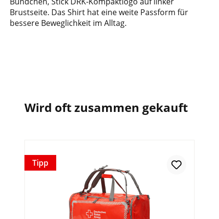
Bündchen, Stick DRK-Kompaktlogo auf linker
Brustseite. Das Shirt hat eine weite Passform für
bessere Beweglichkeit im Alltag.
Wird oft zusammen gekauft
Tipp
In