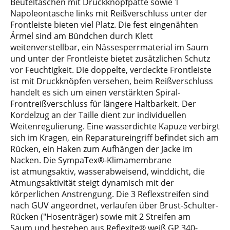
Beuteltaschen mit Druckknopfpatte sowie 1
Napoleontasche links mit Reißverschluss unter der
Frontleiste bieten viel Platz. Die fest eingenähten
Ärmel sind am Bündchen durch Klett
weitenverstellbar, ein Nässesperrmaterial im Saum
und unter der Frontleiste bietet zusätzlichen Schutz
vor Feuchtigkeit. Die doppelte, verdeckte Frontleiste
ist mit Druckknöpfen versehen, beim Reißverschluss
handelt es sich um einen verstärkten Spiral-
Frontreißverschluss für längere Haltbarkeit. Der
Kordelzug an der Taille dient zur individuellen
Weitenregulierung. Eine wasserdichte Kapuze verbirgt
sich im Kragen, ein Reparatureingriff befindet sich am
Rücken, ein Haken zum Aufhängen der Jacke im
Nacken. Die SympaTex®-Klimamembrane
ist atmungsaktiv, wasserabweisend, winddicht, die
Atmungsaktivität steigt dynamisch mit der
körperlichen Anstrengung. Die 3 Reflexstreifen sind
nach GUV angeordnet, verlaufen über Brust-Schulter-
Rücken ("Hosenträger) sowie mit 2 Streifen am
Saum und bestehen aus Reflexite® weiß GP 340-