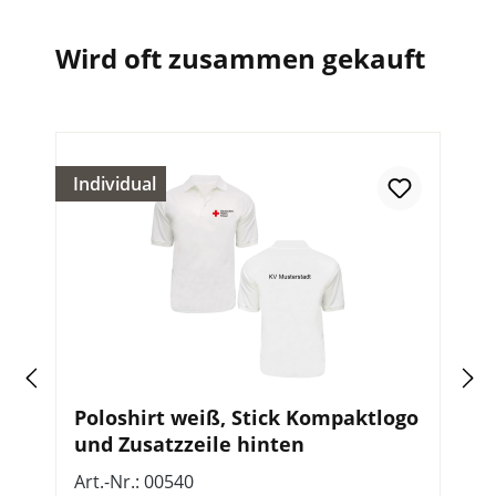
Wird oft zusammen gekauft
Individual
Poloshirt weiß, Stick Kompaktlogo
E
und Zusatzzeile hinten
R
Art.-Nr.: 00540
Ar