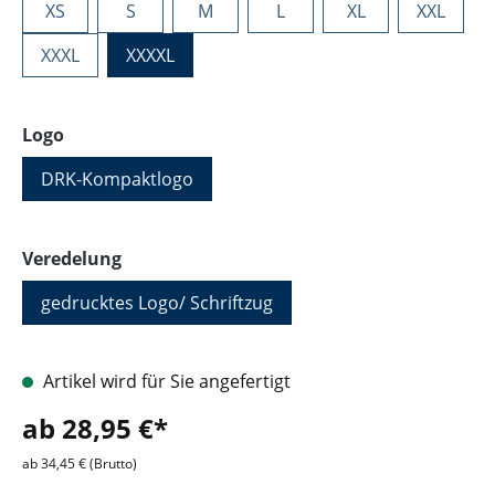
XS
S
M
L
XL
XXL
XXXL
XXXXL
auswählen
Logo
DRK-Kompaktlogo
auswählen
Veredelung
gedrucktes Logo/ Schriftzug
Artikel wird für Sie angefertigt
ab 28,95 €*
ab 34,45 € (Brutto)