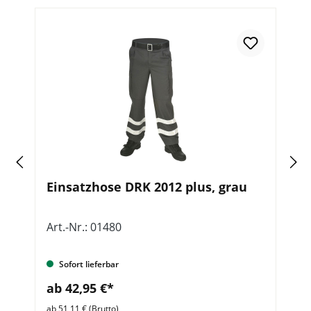
Re
Einsatzhose DRK 2012 plus, grau
E
K
h
Art.-Nr.: 01480
Ar
Sofort lieferbar
ab 42,95 €*
a
ab 51,11 € (Brutto)
ab 