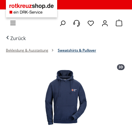
Zum Hauptinhalt springen
Du hast 0 Produkte 
Warenko
Zurück
Bekleidung & Ausstattung
Sweatshirts & Pullover
Bildergalerie überspringen
3D