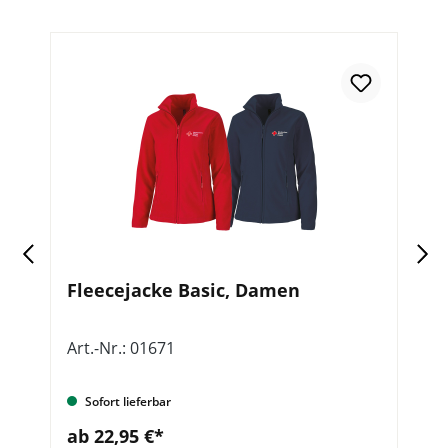
Fleecejacke Basic, Damen
F
Art.-Nr.: 01671
Ar
Sofort lieferbar
ab 22,95 €*
a