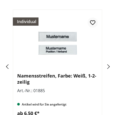
Individual
In
Namensstreifen, Farbe: Weiß, 1-2-
P
zeilig
K
Z
Art.-Nr.: 01885
Ar
Artikel wird für Sie angefertigt
ab 6,50 €*
a