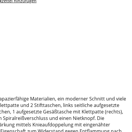
zettel hinzufügen
pazierfähige Materialien, ein moderner Schnitt und viele
ttpatte und 2 Stifttaschen, links seitliche aufgesetzte
hen, 1 aufgesetzte Gesäßtasche mit Klettpatte (rechts),
 Spiralreißverschluss und einen Nietknopf. Die
stärkung mittels Knieaufdoppelung mit eingenähter
ie Eigenschaft zum Widerstand gegen Entflammung nach