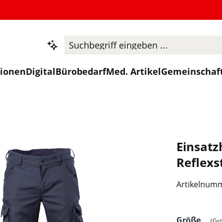
tionen
Digital
Bürobedarf
Med. Artikel
Gemeinschaf
Einsatz
Reflexs
Artikelnum
ausw
Größe
(Gr