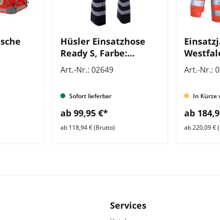
asche
Hüsler Einsatzhose
Einsatz
Ready S, Farbe:
Westfal
grau/schwarz
LV Sach
Art.-Nr.: 02649
Art.-Nr.: 
Sofort lieferbar
In Kürze 
ab 99,95 €*
ab 184,9
ab 118,94 € (Brutto)
ab 220,09 € (
Services