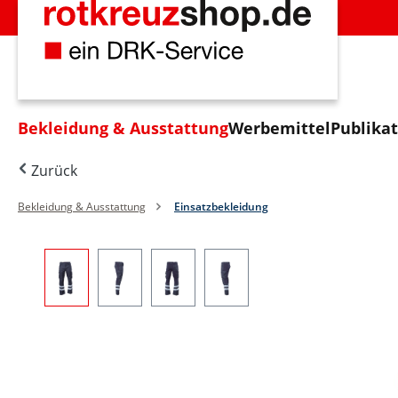
m Hauptinhalt springen
Zur Suche springen
Zur Hauptnavigation springen
Bekleidung & Ausstattung
Werbemittel
Publika
Zurück
Bekleidung & Ausstattung
Einsatzbekleidung
Bildergalerie überspringen