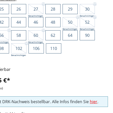
25
26
27
28
29
30
Benachrichtigen
Benachrichtigen
42
44
46
48
50
52
Benachrichtigen
Benachrichtigen
56
58
60
62
64
90
richtigen
Benachrichtigen
98
102
106
110
Benachrichtigen
ferbar
5 €*
to)
t DRK-Nachweis bestellbar. Alle Infos finden Sie
hier
.