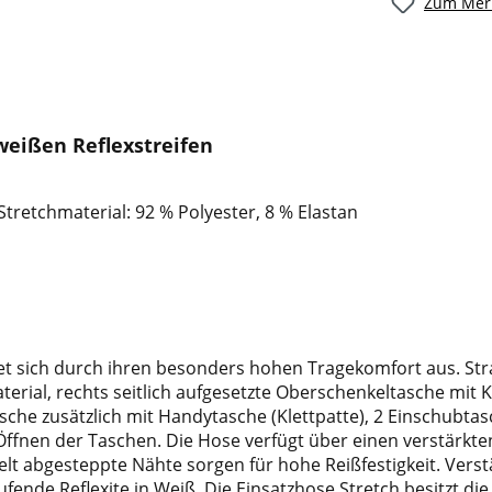
Zum Merk
weißen Reflexstreifen
Stretchmaterial: 92 % Polyester, 8 % Elastan
net sich durch ihren besonders hohen Tragekomfort aus. Stra
rial, rechts seitlich aufgesetzte Oberschenkeltasche mit Kle
che zusätzlich mit Handytasche (Klettpatte), 2 Einschubtasc
ffnen der Taschen. Die Hose verfügt über einen verstärkten
elt abgesteppte Nähte sorgen für hohe Reißfestigkeit. Ver
ende Reflexite in Weiß. Die Einsatzhose Stretch besitzt d