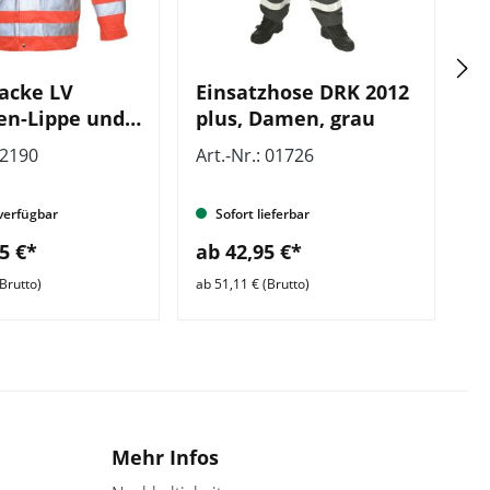
jacke LV
Einsatzhose DRK 2012
T
en-Lippe und
plus, Damen, grau
R
sen
Z
02190
Art.-Nr.: 01726
Ar
h
verfügbar
Sofort lieferbar
5 €*
ab 42,95 €*
a
Brutto)
ab 51,11 € (Brutto)
ab 
Mehr Infos