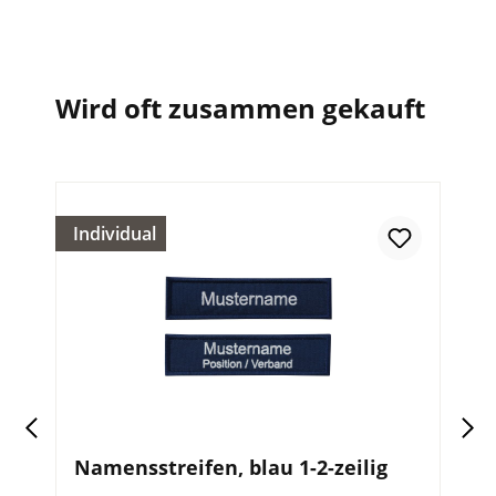
Wird oft zusammen gekauft
Individual
In
Namensstreifen, blau 1-2-zeilig
T
Z