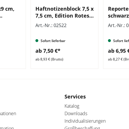
x9 cm,
Haftnotizenblock 7,5 x
Reporte
7,5 cm, Edition Rotes
schwarz
VE = 6
Kreuz, VE = 25 Stück
Rundlog
Art.-Nr.: 02522
Art.-Nr.: 
Sofort lieferbar
Sofort lie
ab 7,50 €*
ab 6,95 
ab 8,93 € (Brutto)
ab 8,27 € (Br
Services
Katalog
mationen
Downloads
Individualisierungen
amation
Großbeschaffung