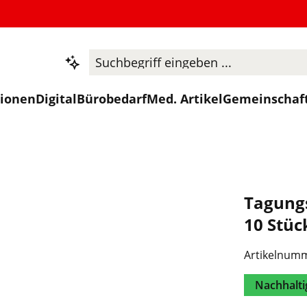
tionen
Digital
Bürobedarf
Med. Artikel
Gemeinschaf
Tagung
10 Stüc
Artikelnum
Nachhalti