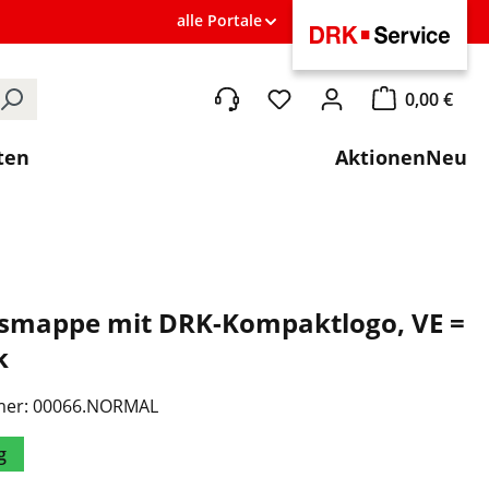
alle Portale
0,00 €
Du hast 0 Produkte auf de
Warenkorb ent
ten
Aktionen
Neu
smappe mit DRK-Kompaktlogo, VE =
k
mer:
00066.NORMAL
g