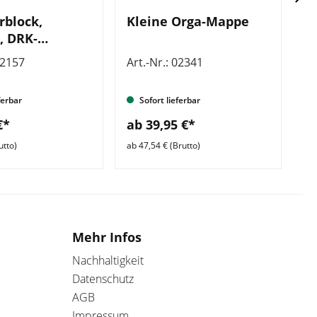
rblock,
Kleine Orga-Mappe
T
, DRK-
D
o geprägt
=
02157
Art.-Nr.: 02341
Ar
ferbar
Sofort lieferbar
€*
ab 39,95 €*
a
utto)
ab 47,54 € (Brutto)
ab 
Mehr Infos
Nachhaltigkeit
Datenschutz
AGB
Impressum