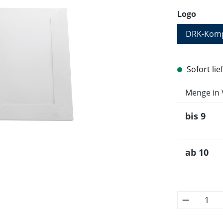
auswä
Logo
DRK-Komp
Sofort lie
Menge in 
bis
9
ab
10