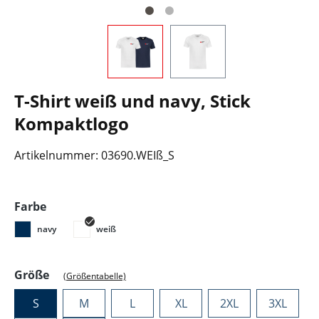
T-Shirt weiß und navy, Stick
Kompaktlogo
Artikelnummer:
03690.WEIß_S
auswählen
Farbe
navy
weiß
auswählen
Größe
(Größentabelle)
S
M
L
XL
2XL
3XL