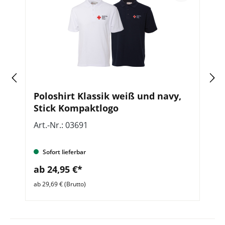
Poloshirt Klassik weiß und navy,
S
Stick Kompaktlogo
D
Art.-Nr.: 03691
Ar
Sofort lieferbar
ab 24,95 €*
a
ab 29,69 € (Brutto)
ab 