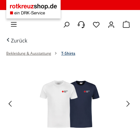
Zum Hauptinhalt springen
Du hast 0 Produkte 
Warenko
Zurück
Bekleidung & Ausstattung
T-Shirts
Bildergalerie überspringen