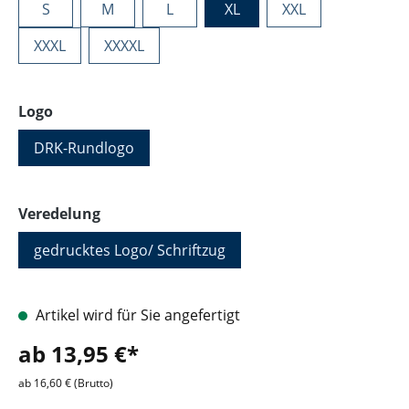
S
M
L
XL
XXL
XXXL
XXXXL
auswählen
Logo
DRK-Rundlogo
auswählen
Veredelung
gedrucktes Logo/ Schriftzug
Artikel wird für Sie angefertigt
ab 13,95 €*
ab 16,60 € (Brutto)