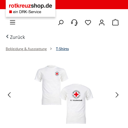
Zum Hauptinhalt springen
Du hast 0 Produkte 
Warenko
Zurück
Bekleidung & Ausstattung
T-Shirts
Bildergalerie überspringen