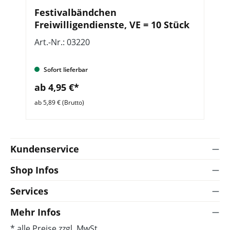
Festivalbändchen
T
Freiwilligendienste, VE = 10 Stück
F
Art.-Nr.: 03220
Ar
Sofort lieferbar
ab 4,95 €*
a
ab 5,89 € (Brutto)
ab 
Kundenservice
Shop Infos
Services
Mehr Infos
* alle Preise zzgl. MwSt.