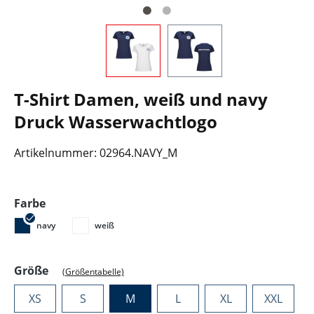
T-Shirt Damen, weiß und navy
Druck Wasserwachtlogo
Artikelnummer:
02964.NAVY_M
auswählen
Farbe
navy
weiß
auswählen
Größe
(Größentabelle)
XS
S
M
L
XL
XXL