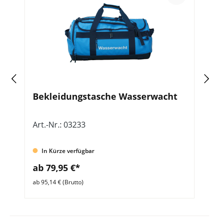
Bekleidungstasche Wasserwacht
W
Art.-Nr.: 03233
Ar
In Kürze verfügbar
ab 79,95 €*
a
ab 95,14 € (Brutto)
ab 