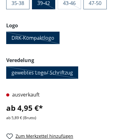
35-38
39-42
43-46
47-50
auswählen
Logo
DRK-Kompaktlogo
auswählen
Veredelung
gewebtes Logo/ Schriftzug
ausverkauft
ab 4,95 €*
ab 5,89 € (Brutto)
Zum Merkzettel hinzufügen