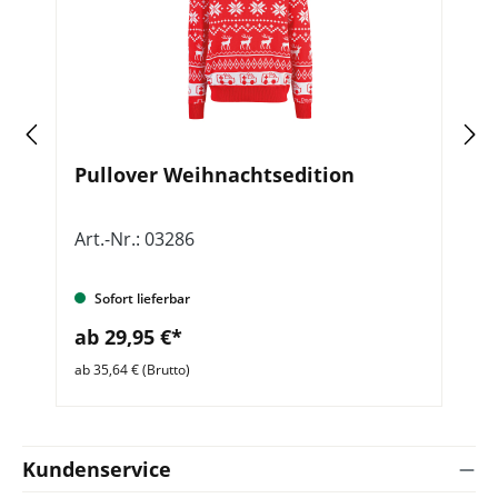
Pullover Weihnachtsedition
I
m
Art.-Nr.: 03286
Ar
Sofort lieferbar
ab 29,95 €*
a
ab 35,64 € (Brutto)
ab 
Kundenservice