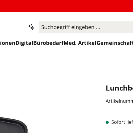
tionen
Digital
Bürobedarf
Med. Artikel
Gemeinschaf
Lunchb
Artikelnum
Sofort lie