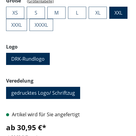
auswählen
Größe
(Größentabelle)
XS
S
M
L
XL
XXL
XXXL
XXXXL
auswählen
Logo
DRK-Rundlogo
auswählen
Veredelung
gedrucktes Logo/ Schriftzug
Artikel wird für Sie angefertigt
ab 30,95 €*