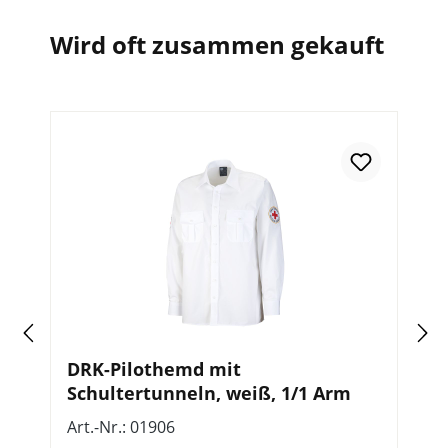
Wird oft zusammen gekauft
,
DRK-Pilothemd mit
D
Schultertunneln, weiß, 1/1 Arm
A
n
Art.-Nr.: 01906
Ar