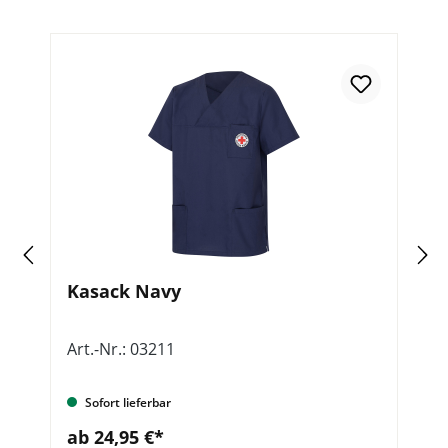
Kasack Navy
K
Art.-Nr.: 03211
Ar
Sofort lieferbar
ab 24,95 €*
a