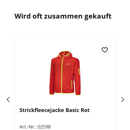
Wird oft zusammen gekauft
Strickfleecejacke Basic Rot
K
Art.-Nr.: 02598
Ar