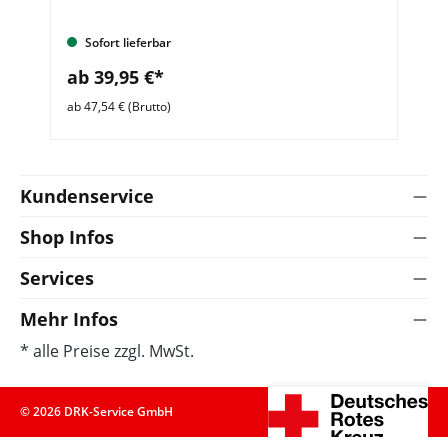
Sofort lieferbar
ab 39,95 €*
a
ab 47,54 € (Brutto)
ab 
Kundenservice
Shop Infos
Services
Mehr Infos
* alle Preise zzgl. MwSt.
© 2026 DRK-Service GmbH