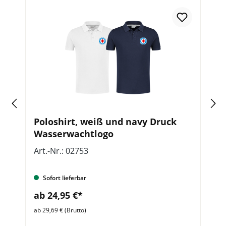
Poloshirt, weiß und navy Druck
R
Wasserwachtlogo
M
Art.-Nr.: 02753
Ar
Sofort lieferbar
ab 24,95 €*
a
ab 29,69 € (Brutto)
ab 