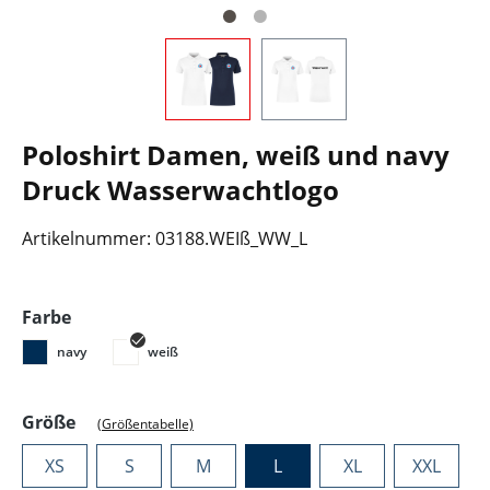
Poloshirt Damen, weiß und navy
Druck Wasserwachtlogo
Artikelnummer:
03188.WEIß_WW_L
auswählen
Farbe
navy
weiß
auswählen
Größe
(Größentabelle)
XS
S
M
L
XL
XXL