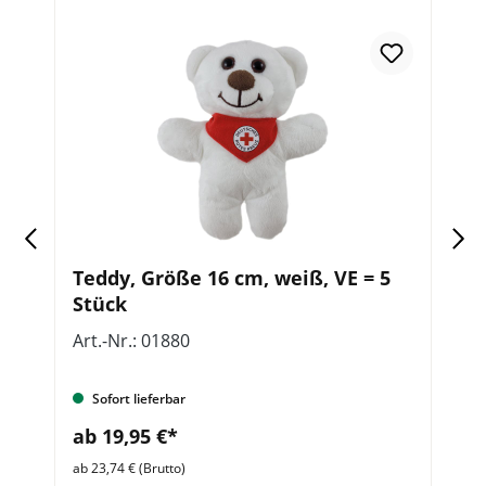
Teddy, Größe 16 cm, weiß, VE = 5
P
Stück
Art.-Nr.: 01880
Ar
Sofort lieferbar
ab 19,95 €*
a
ab 23,74 € (Brutto)
ab 