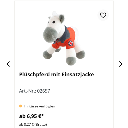
Plüschpferd mit Einsatzjacke
P
Art.-Nr.: 02657
Ar
In Kürze verfügbar
ab 6,95 €*
a
ab 8,27 € (Brutto)
ab 