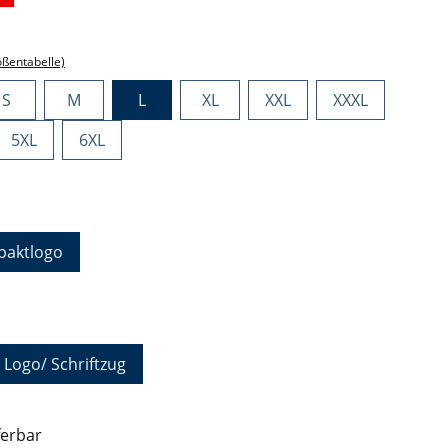
ählen
ößentabelle)
S
M
L
XL
XXL
XXXL
5XL
6XL
hlen
aktlogo
auswählen
 Logo/ Schriftzug
ferbar