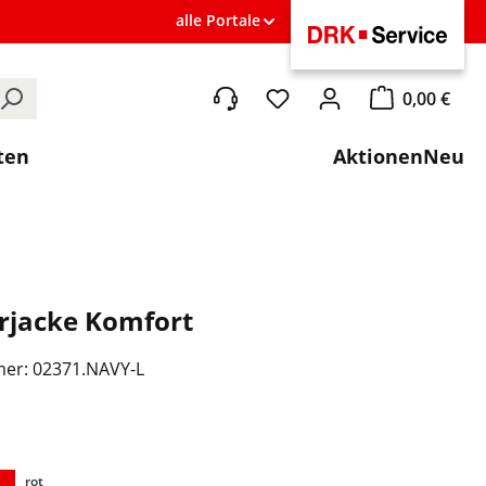
alle Portale
0,00 €
Du hast 0 Produkte auf de
Warenkorb ent
ten
Aktionen
Neu
rjacke Komfort
mer:
02371.NAVY-L
ählen
rot