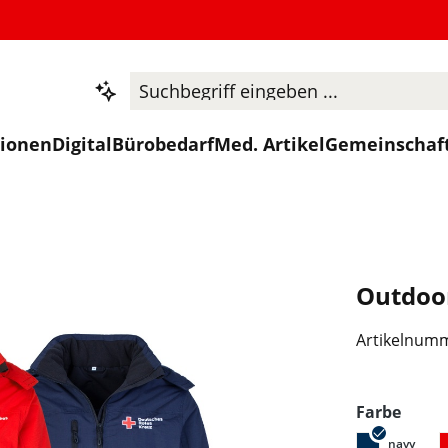
tionen
Digital
Bürobedarf
Med. Artikel
Gemeinschaf
Outdoo
Artikelnum
ausw
Farbe
navy