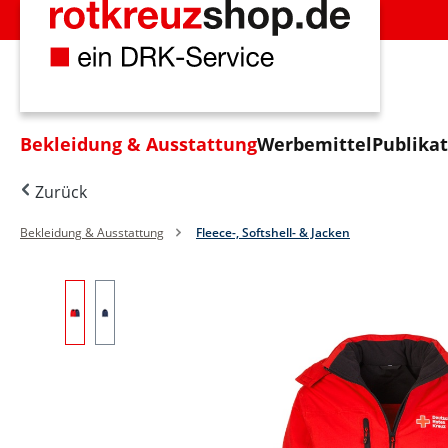
m Hauptinhalt springen
Zur Suche springen
Zur Hauptnavigation springen
Bekleidung & Ausstattung
Werbemittel
Publika
Zurück
Bekleidung & Ausstattung
Fleece-, Softshell- & Jacken
Bildergalerie überspringen