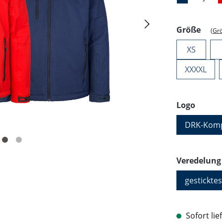
ausw
Größe
(Gr
XS
XXXXL
auswä
Logo
DRK-Komp
Veredelung
gesticktes
Sofort lie