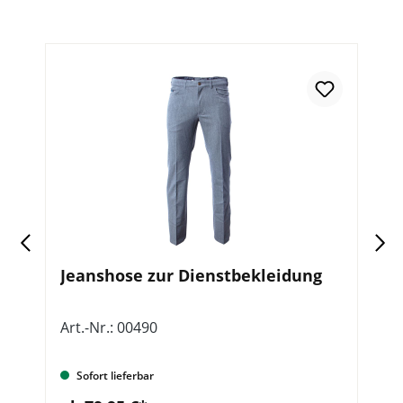
,
Jeanshose zur Dienstbekleidung
O
w
K
Art.-Nr.: 00490
Ar
Sofort lieferbar