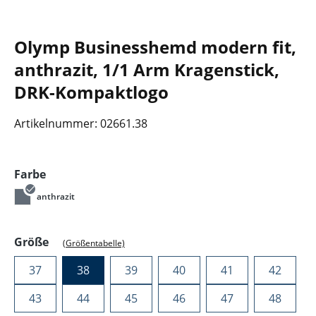
Olymp Businesshemd modern fit,
anthrazit, 1/1 Arm Kragenstick,
DRK-Kompaktlogo
Artikelnummer:
02661.38
auswählen
Farbe
anthrazit
auswählen
Größe
(Größentabelle)
37
38
39
40
41
42
43
44
45
46
47
48