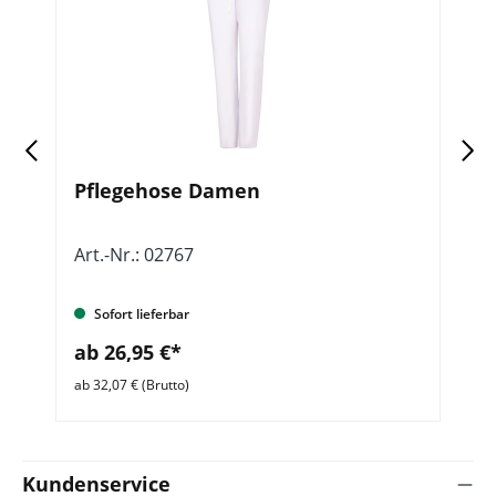
Pflegehose Damen
K
Art.-Nr.: 02767
Ar
Sofort lieferbar
ab 26,95 €*
a
ab 32,07 € (Brutto)
ab 
Kundenservice