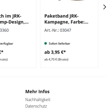
h im JRK-
Paketband JRK-
V
mp-Design,
Kampagne, Farbe:
J
ycelter
Braun
5
03360
Art.-Nr.: 03047
Ar
ser
verfügbar
Sofort lieferbar
€*
ab 3,95 €*
a
rutto)
ab 4,70 € (Brutto)
ab 
Mehr Infos
Nachhaltigkeit
Datenschutz