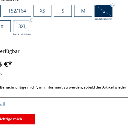
152/164
XS
S
M
L
Benachrichtigen
2XL
3XL
Benachrichtigen
verfügbar
5 €*
to)
 "Benachrichtige mich", um informiert zu werden, sobald der Artikel wieder
ichtige mich