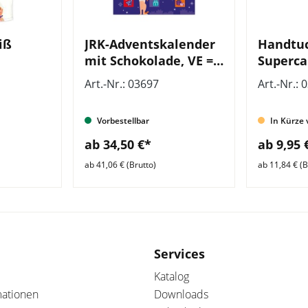
iß
JRK-Adventskalender
Handtuc
mit Schokolade, VE =
Superca
otiv
10 Stück
aus rec
Art.-Nr.: 03697
Art.-Nr.: 
Microfa
Vorbestellbar
In Kürze 
ab 34,50 €*
ab 9,95 
ab 41,06 € (Brutto)
ab 11,84 € (B
Services
Katalog
mationen
Downloads