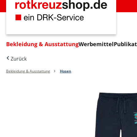
m Hauptinhalt springen
Zur Suche springen
Zur Hauptnavigation springen
Bekleidung & Ausstattung
Werbemittel
Publika
Zurück
Bekleidung & Ausstattung
Hosen
Bildergalerie überspringen