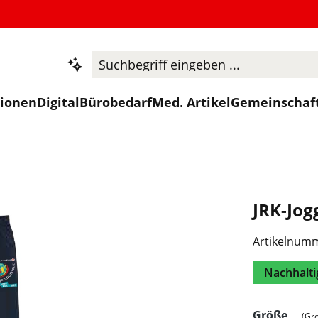
tionen
Digital
Bürobedarf
Med. Artikel
Gemeinschaf
JRK-Jog
Artikelnum
Nachhalti
ausw
Größe
(Gr