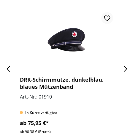
ür
DRK-Schirmmütze, dunkelblau,
D
blaues Mützenband
D
S
Art.-Nr.: 01910
Ar
In Kürze verfügbar
ab 75,95 €*
a
ab 90,38 € (Brutto)
ab 