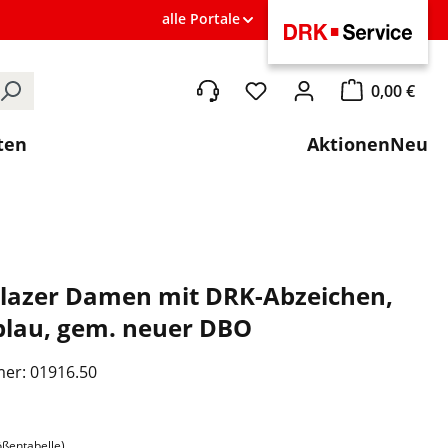
alle Portale
0,00 €
Du hast 0 Produkte auf de
Warenkorb ent
ten
Aktionen
Neu
lazer Damen mit DRK-Abzeichen,
blau, gem. neuer DBO
mer:
01916.50
ählen
ößentabelle)