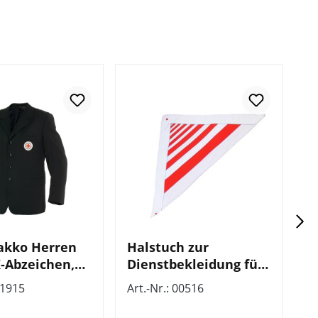
akko Herren
Halstuch zur
J
-Abzeichen,
Dienstbekleidung für
D
lau, gem.
Damen
01915
Art.-Nr.: 00516
Ar
DBO