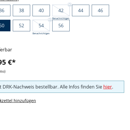
36
38
40
42
44
46
Benachrichtigen
50
52
54
56
Benachrichtigen
ferbar
95 €*
tto)
t DRK-Nachweis bestellbar. Alle Infos finden Sie
hier
.
zettel hinzufügen