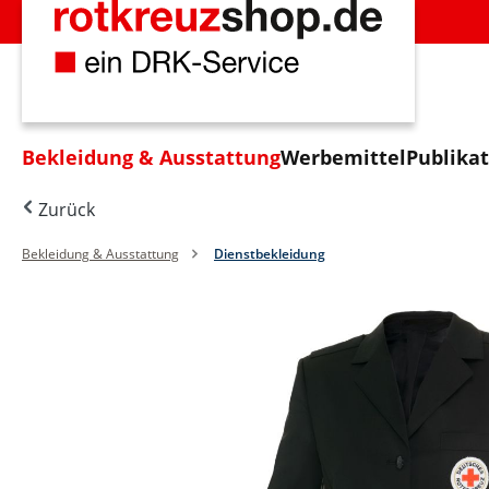
m Hauptinhalt springen
Zur Suche springen
Zur Hauptnavigation springen
Bekleidung & Ausstattung
Werbemittel
Publika
Zurück
Bekleidung & Ausstattung
Dienstbekleidung
Bildergalerie überspringen