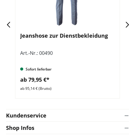
,
Jeanshose zur Dienstbekleidung
D
Art.-Nr.: 00490
Ar
Sofort lieferbar
ab 79,95 €*
a
ab 95,14 € (Brutto)
ab 
Kundenservice
Shop Infos