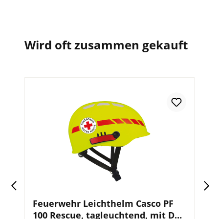
Wird oft zusammen gekauft
Feuerwehr Leichthelm Casco PF
F
100 Rescue, tagleuchtend, mit DRK
1