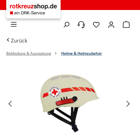
Zum Hauptinhalt springen
Du hast 0 Produkte 
Warenko
Zurück
Bekleidung & Ausstattung
Helme & Helmzubehör
Bildergalerie überspringen