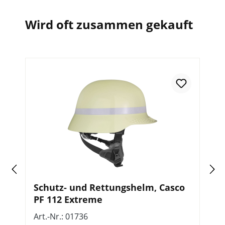
Wird oft zusammen gekauft
Schutz- und Rettungshelm, Casco
A
PF 112 Extreme
L
Art.-Nr.: 01736
Ar