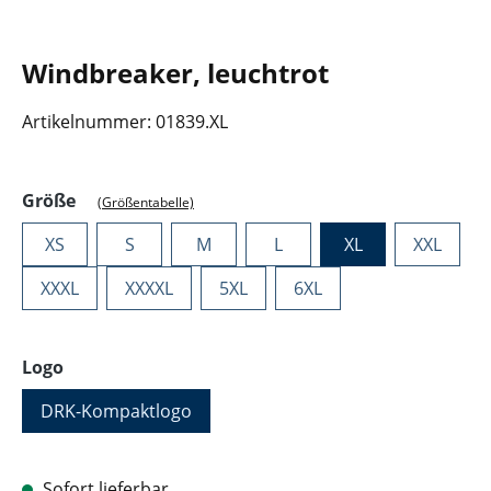
Windbreaker, leuchtrot
Artikelnummer:
01839.XL
auswählen
Größe
(Größentabelle)
XS
S
M
L
XL
XXL
XXXL
XXXXL
5XL
6XL
auswählen
Logo
DRK-Kompaktlogo
Sofort lieferbar