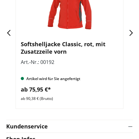
go
Softshelljacke Classic, rot, mit
S
Zusatzzeile vorn
Art.-Nr.: 00192
Ar
Artikel wird für Sie angefertigt
ab 75,95 €*
a
ab 90,38 € (Brutto)
ab 
Kundenservice