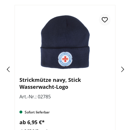
Strickmütze navy, Stick
P
Wasserwacht-Logo
W
Art.-Nr.: 02785
Ar
Sofort lieferbar
ab 6,95 €*
a